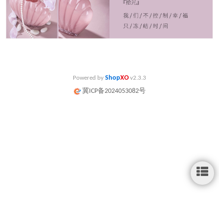
Shop
XO
Powered by
v2.3.3
冀ICP备2024053082号